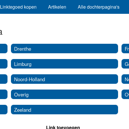
Linktegoed kopen
Artikelen
Alle dochterpagina's
a
Drenthe
Fr
Limburg
G
Noord-Holland
N
Overig
Ov
Zeeland
Link toevoegen