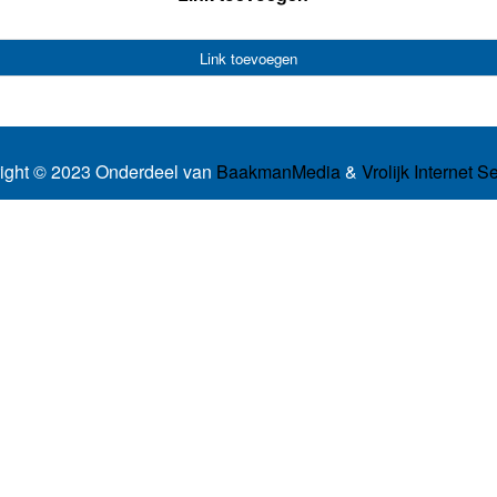
Link toevoegen
ight © 2023 Onderdeel van
BaakmanMedia
&
Vrolijk Internet S