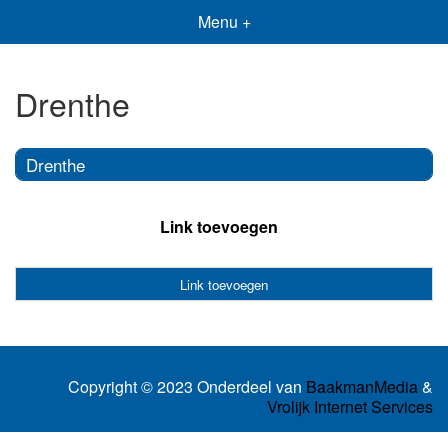
Menu +
Drenthe
Drenthe
Link toevoegen
Link toevoegen
Copyright © 2023 Onderdeel van
BaakmanMedia
&
Vrolijk Internet Services