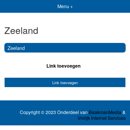
Menu +
Zeeland
Zeeland
Link toevoegen
Link toevoegen
Copyright © 2023 Onderdeel van
BaakmanMedia
&
Vrolijk Internet Services